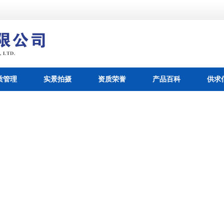
质管理
实景拍摄
资质荣誉
产品百科
供求