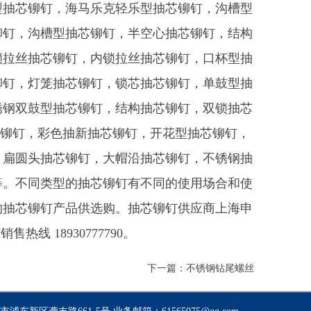
型抽芯铆钉，海马乐克轻乐型抽芯铆钉，沟槽型
铆钉，沟槽型抽芯铆钉，半空心抽芯铆钉，结构
锁拉丝抽芯铆钉，内锁拉丝抽芯铆钉，口杯型抽
铆钉，灯笼抽芯铆钉，锁芯抽芯铆钉，单鼓型抽
锈钢双鼓型抽芯铆钉，结构抽芯铆钉，双锁抽芯
芯铆钉，彩色抽新抽芯铆钉，开花型抽芯铆钉，
，扁圆头抽芯铆钉，大帽沿抽芯铆钉，不锈钢抽
等。不同类型的抽芯铆钉有不同的使用场合和使
的抽芯铆钉产品供选购。
抽芯铆钉供应商上海申
线 18930777790。
下一篇：不锈钢钻尾螺丝