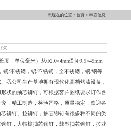
您现在的位置：
首页
>
申霸信息
限公司
位毫米）从Φ2.0×4mm到Φ9.5×45mm
，钢/不锈钢，铝/不锈钢，全不锈钢，钢/钢等
求。我公司生产基地拥有现代化高档烤漆设备，
和形状的抽芯铆钉，可根据客户图纸要求订作各
考究，精工制造，检验严格，质量稳定，欢迎各
抽芯铆钉、拉铆钉，抽芯铆钉有很多种不同的类
芯铆钉，大帽檐抽芯铆钉，鼓型抽芯铆钉，拉花