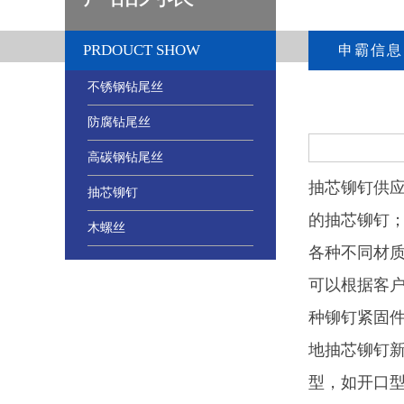
PRDOUCT SHOW
申霸信息
不锈钢钻尾丝
防腐钻尾丝
高碳钢钻尾丝
抽芯铆钉供应
抽芯铆钉
的抽芯铆钉；
木螺丝
各种不同材
可以根据客
种铆钉紧固
地抽芯铆钉
型，如开口