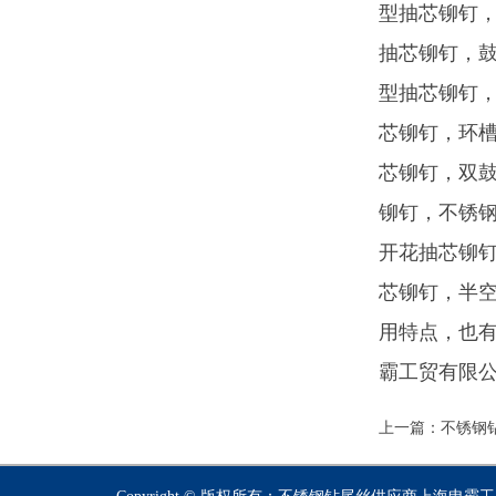
型抽芯铆钉
抽芯铆钉，
型抽芯铆钉
芯铆钉，环
芯铆钉，双
铆钉，不锈钢
开花抽芯铆
芯铆钉，半
用特点，也
霸工贸有限公司
上一篇：不锈钢